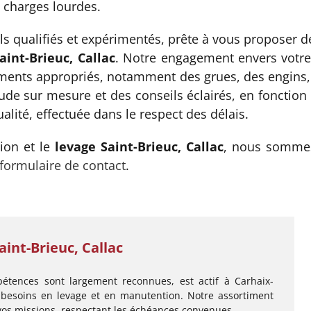
 charges lourdes.
s qualifiés et expérimentés, prête à vous proposer d
aint-Brieuc, Callac
. Notre engagement envers votre s
nts appropriés, notamment des grues, des engins, des
e sur mesure et des conseils éclairés, en fonction d
alité, effectuée dans le respect des délais.
ion et le
levage Saint-Brieuc, Callac
, nous sommes 
formulaire de contact
.
int-Brieuc, Callac
tences sont largement reconnues, est actif à Carhaix-
 besoins en levage et en manutention. Notre assortiment
 vos missions, respectant les échéances convenues.