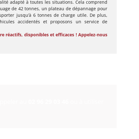
alité adapté à toutes les situations. Cela comprend
uage de 42 tonnes, un plateau de dépannage pour
nsporter jusqu’à 6 tonnes de charge utile. De plus,
icules accidentés et proposons un service de
e réactifs, disponibles et efficaces ! Appelez-nous
appeler au
02 96 29 03 46
ou à utiliser